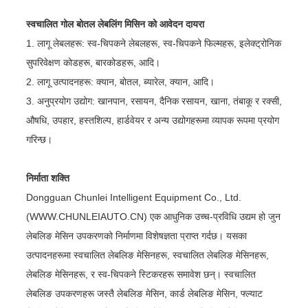
स्वचालित गोल बोतल लेबलिंग मिसिन को आवेदन दायरा
1. लागू लेबलहरू: स्व-चिपकने लेबलहरू, स्व-चिपकने फिल्महरू, इलेक्ट्रोनिक
सुपरिवेक्षण कोडहरू, बारकोडहरू, आदि।
2. लागू उत्पादनहरू: क्यान, बोतल, ब्यारेल, क्यान, आदि।
3. अनुप्रयोग उद्योग: खानपान, रसायन, दैनिक रसायन, खाना, तंबाकू र रक्सी,
औषधि, उपहार, हस्तशिल्प, हार्डवेयर र अन्य उद्योगहरूमा व्यापक रूपमा प्रयोग
गरिन्छ।
निर्माता शक्ति
Dongguan Chunlei Intelligent Equipment Co., Ltd.
(WWW.CHUNLEIAUTO.CN) एक आधुनिक उच्च-प्रविधि उद्यम हो जुन
लेबलिङ मेसिन उपकरणको निर्माणमा विशेषज्ञता प्राप्त गर्दछ। यसका
उत्पादनहरूमा स्वचालित लेबलिङ मेसिनहरू, स्वचालित लेबलिङ मेसिनहरू,
लेबलिङ मेसिनहरू, र स्व-चिपकने स्टिकरहरू समावेश छन्। स्वचालित
लेबलिङ उपकरणहरू जस्तै लेबलिङ मेसिन, कार्ड लेबलिङ मेसिन, फ्ल्याट