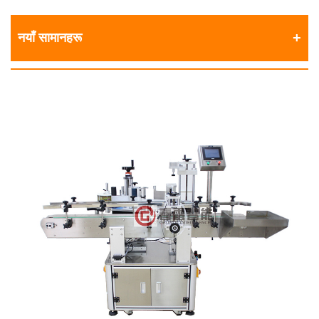
नयाँ सामानहरू