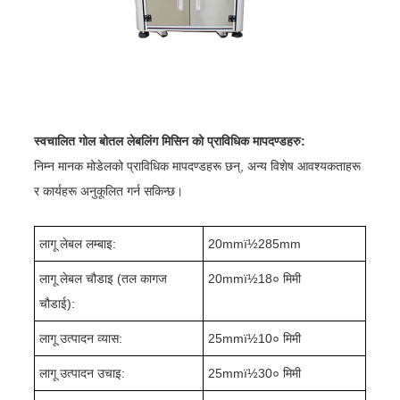
स्वचालित गोल बोतल लेबलिंग मिसिन को प्राविधिक मापदण्डहरु:
निम्न मानक मोडेलको प्राविधिक मापदण्डहरू छन्, अन्य विशेष आवश्यकताहरू
र कार्यहरू अनुकूलित गर्न सकिन्छ।
लागू लेबल लम्बाइ:
20
mmï½
285
mm
लागू लेबल चौडाइ (तल कागज
20mmï½1
8
० मिमी
चौडाई):
लागू उत्पादन व्यास:
25
mmï½
1
0० मिमी
लागू उत्पादन उचाइ:
25
mmï½
30
० मिमी