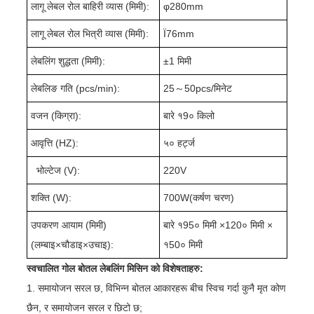
लागू लेबल रोल बाहिरी व्यास (मिमी):
φ
280
mm
लागू लेबल रोल भित्री व्यास (मिमी):
Ï76mm
लेबलिंग शुद्धता (मिमी):
±1 मिमी
लेबलिङ गति (pcs/min):
25
～
5
0pcs/मिनेट
वजन (किग्रा):
बारे १
9
० किलो
आवृत्ति (HZ):
५० हर्ट्ज
भोल्टेज (V):
220V
शक्ति (W):
7
00W(
कर्षण चरण
)
उपकरण आयाम (मिमी)
बारे १
95
० मिमी ×
1
2
0
० मिमी ×
(लम्बाइ
×
चौडाइ
×
उचाइ):
१
50
० मिमी
स्वचालित गोल बोतल लेबलिंग मिसिन को विशेषताहरु:
1. समायोजन सरल छ, विभिन्न बोतल आकारहरू बीच स्विच गर्दा कुनै मृत कोण
छैन, र समायोजन सरल र छिटो छ;