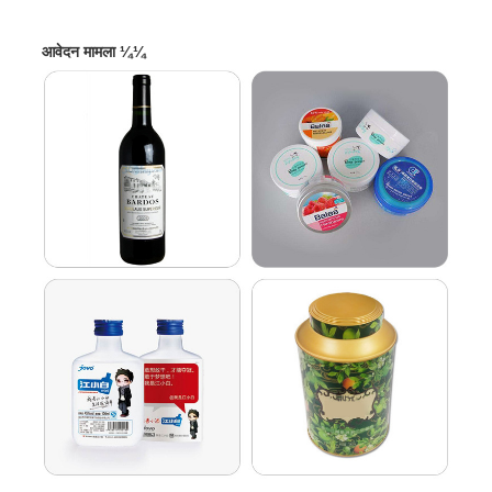
आवेदन मामला ¼¼