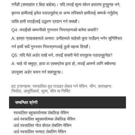
गर्नेछौं (सप्ताहांत र बिदा बाहेक)। यदि तपाईं मूल्य सोध्न हतारमा हुनुहुन्छ भने,
कृपया हामीलाई इमेल पठाउनुहोस् वा अन्य तरिकाले हामीलाई सम्पर्क गर्नुहोस्
ताकि हामी तपाईंलाई उद्धरण प्रदान गर्न सक्छौं।
Q4: तपाईंको कम्पनीको गुणस्तर नियन्त्रणको बारेमा कसरी?
A: हाम्रा ग्राहकहरूले अन्ततः उनीहरूले चाहेको कुरा पाउँछन् भनेर सुनिश्चित
गर्न हामी सधैं गुणस्तर नियन्त्रणलाई ठूलो महत्त्व दिन्छौं।
Q5: यदि मैले अर्डर राखें भने, तपाइँ कसरी मेरो वस्तुहरू पठाउनुहुनेछ?
A: चाहे यो समुद्र, हावा वा एक्सप्रेस द्वारा हो, तपाईं आफ्नो लागि सबैभन्दा
उपयुक्त अर्डर चयन गर्न सक्नुहुन्छ।
हट ट्यागहरू: स्वचालित दूध पाउडर लेबल गर्न मेसिन, चीन, कारखाना,
निर्माता, आपूर्तिकर्ता, मूल्य, चीन मा निर्मित
सम्बन्धित श्रेणी
स्वचालित बहुकार्यात्मक लेबलिङ मेसिन
अर्ध स्वचालित बहुकार्यात्मक लेबलिङ मेसिन
अर्ध स्वचालित गोल बोतल लेबलिंग मेसिन
अर्ध स्वचालित फ्ल्याट लेबलिंग मेसिन