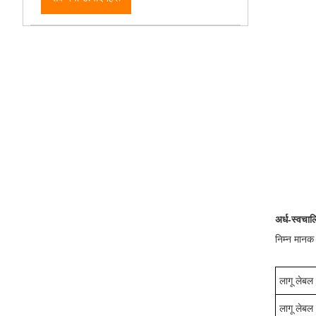
अर्ध-स्वचा
निम्न मानक
लागू लेबल 
लागू लेब