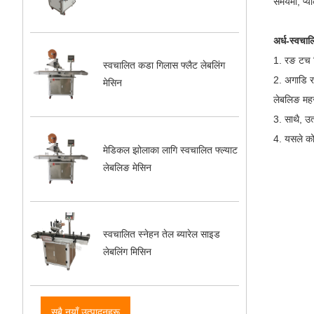
समयमा, प्या
अर्ध-स्वचा
1. रङ टच स्
स्वचालित कडा गिलास फ्लैट लेबलिंग
2. अगाडि र
मेसिन
लेबलिङ महस
3. साथै, उ
4. यसले को
मेडिकल झोलाका लागि स्वचालित फ्ल्याट
लेबलिङ मेसिन
स्वचालित स्नेहन तेल ब्यारेल साइड
लेबलिंग मिसिन
सबै नयाँ उत्पादनहरू