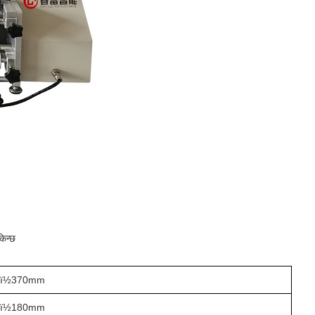
किन्छ
ï½370mm
ï½180mm