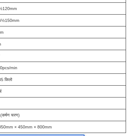
½120mm
ï½150mm
mm
m
ी
0pcs/min
35 किलो
्ज
कर्षण चरण)
 850mm × 450mm × 800mm