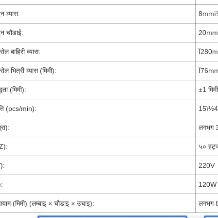
दन व्यास:
8mmï
ादन चौडाई:
20mm
रोल बाहिरी व्यास:
Ï280
रोल भित्री व्यास (मिमी):
Ï76m
्धता (मिमी):
±1 मिम
ति (pcs/min):
15ï½4
रा):
लगभग 
HZ):
५० हर्ट
V):
220V
):
120W (
ाम (मिमी) (लम्बाइ × चौडाइ × उचाइ):
लगभग