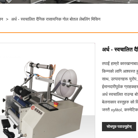
िन
>
अर्ध - स्वचालित दैनिक रासायनिक गोल बोतल लेबलिंग मिसिन
अर्ध - स्वचालित 
तपाईं हाम्रो कारखाना
किन्नको लागि आश्वस्त हु
साथ, उत्पादनहरू युरोप, अ
ईमानदारीपूर्वक ग्राहक
अर्ध स्वचालित राउन्ड ब
बेलनाकार वस्तुहरु को व
जस्तै xylitol, कस्मेट
सोधपुछ पठाउनुहोस्