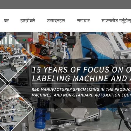
घर
हाम्रोबारे
उत्पादनहरू
समाचार
डाउनलोड गर्नुहोस्